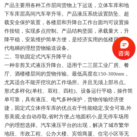
产品主要用各种工作层间货物上下运送，立体车库和地
下车库层高间汽车举升等。产品液压系统设置防坠、超
载安全保护装置，各楼层和升降台工作台面均可设置操
作按钮，实现多点控制。产品结构坚固，承载量大，升
降平稳，安装维护简单方便，是经济实用的低楼层间替
代电梯的理想货物输送设备。
二、导轨固定式汽车升降平台
一种非剪叉式液压升降台。适用于二三层工业厂房、餐
厅、酒楼楼层间的货物传输。最低高度在150-300mm，
尤其适合不能开挖坑的工作场所。并且无须上部吊点。
形式多样化(单柱、双柱、四柱)。设备运行平稳，操作简
单可靠，具有液压、电气多种保护，货物传输经济便
捷，固定式立体停车库的优点在于性能稳定,安全可靠,外
形美观,全自动存取,省时方便,占地面积小,是无停车场用
户的理想选择。汽车液压平台的出现，解决了城市繁华
地段、市政工程、公办大楼、宾馆商厦、住宅小区等无